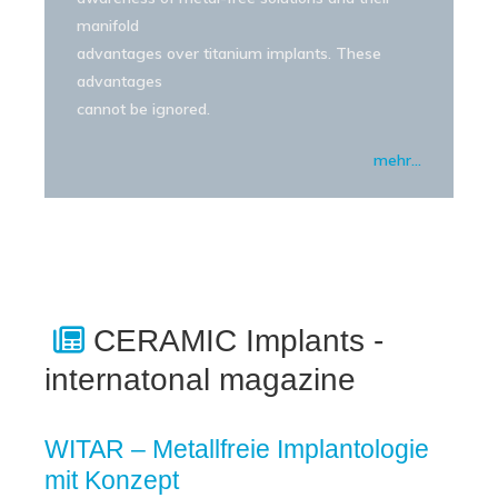
manifold
advantages over titanium implants. These
advantages
cannot be ignored.
mehr…
CERAMIC Implants -
internatonal magazine
WITAR – Metallfreie Implantologie
mit Konzept